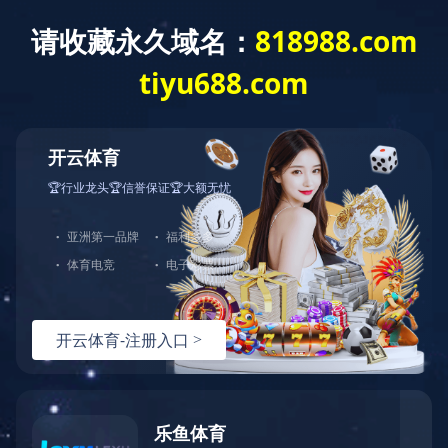
HTH.COM
共
0
页
0
条记录