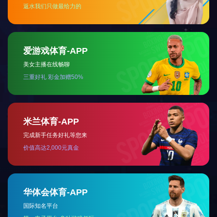
友情链接
HTH.COM-华体会(中国)
热线电话：0730-5538888/5633399
手机：13923842554 肖小姐
传真：0730-5616123
邮箱：jx@goodmorning-tours.com
地址：湖南省汨罗市龙舟南路三兴工业园
关注官方微信